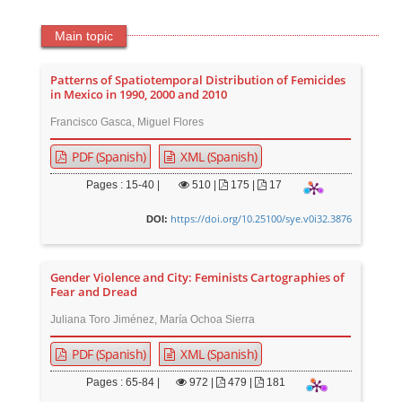
Main topic
Patterns of Spatiotemporal Distribution of Femicides
in Mexico in 1990, 2000 and 2010
Francisco Gasca, Miguel Flores
PDF (Spanish)
XML (Spanish)
Pages : 15-40 |
510
|
175 |
17
https://doi.org/10.25100/sye.v0i32.3876
DOI:
Gender Violence and City: Feminists Cartographies of
Fear and Dread
Juliana Toro Jiménez, María Ochoa Sierra
PDF (Spanish)
XML (Spanish)
Pages : 65-84 |
972
|
479 |
181