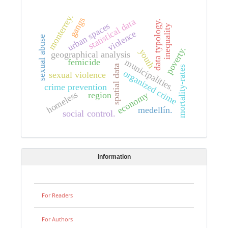
monterrey.
gangs
statistical data
data typology.
urban spaces
inequality
violence
sexual abuse
poverty.
youth
geographical analysis
municipalities.
femicide
spatial data
mortality-rates
organized crime
sexual violence
crime prevention
homeless
region
economy
medellín.
social control.
Information
For Readers
For Authors