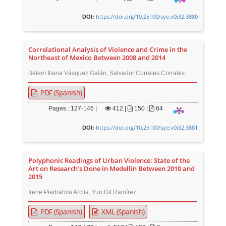
https://doi.org/10.25100/sye.v0i32.3880
DOI:
Correlational Analysis of Violence and Crime in the
Northeast of Mexico Between 2008 and 2014
Belem Iliana Vásquez Galán, Salvador Corrales Corrales
PDF (Spanish)
Pages : 127-146 |
412
|
150 |
64
https://doi.org/10.25100/sye.v0i32.3881
DOI:
Polyphonic Readings of Urban Violence: State of the
Art on Research’s Done in Medellin Between 2010 and
2015
Irene Piedrahita Arcila, Yuri Gil Ramírez
PDF (Spanish)
XML (Spanish)