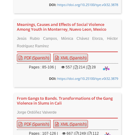
https://doi.org/10.25100/sye.v0i32.3878
DOI:
Meanings, Causes and Effects of Social Violence
Among Youth in Monterrey, Nuevo Leon, Mexico
Jesús Rubio Campos, Mónica Chávez Elorza, Héctor
Rodríguez Ramírez
PDF (Spanish)
XML (Spanish)
Pages : 85-106 |
557
|
214 |
28
https://doi.org/10.25100/sye.v0i32.3879
DOI:
From Gangs to Bands. Transformations of the Gang
Violence in Slums in Cali
Jorge Ordóñez Valverde
PDF (Spanish)
XML (Spanish)
Pages : 107-126 |
667
|
249 |
112