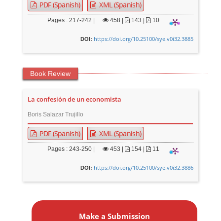
PDF (Spanish)
XML (Spanish)
Pages : 217-242 |
458
|
143 |
10
https://doi.org/10.25100/sye.v0i32.3885
DOI:
Book Review
La confesión de un economista
Boris Salazar Trujillo
PDF (Spanish)
XML (Spanish)
Pages : 243-250 |
453
|
154 |
11
https://doi.org/10.25100/sye.v0i32.3886
DOI:
M
a
Make a Submission
k