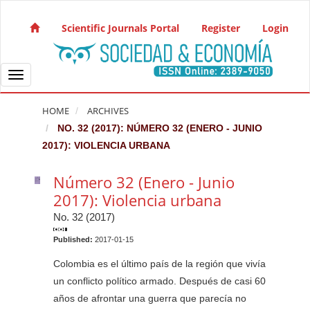
Quick jump to page content
Main Navigation
Scientific Journals Portal
Register
Login
Main Content
Sidebar
Toggle navigation
HOME
ARCHIVES
NO. 32 (2017): NÚMERO 32 (ENERO - JUNIO
2017): VIOLENCIA URBANA
Número 32 (Enero - Junio
2017): Violencia urbana
No. 32 (2017)
Published:
2017-01-15
Colombia es el último país de la región que vivía
un conflicto político armado. Después de casi 60
años de afrontar una guerra que parecía no