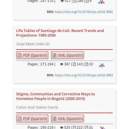
Pages : 147-170 |
517
|
189 |
9
https://doi.org/10.25100/sye.v0i32.3882
DOI:
Life Tables of Santiago de Cali: Recent Trends and
Projections: 1985-2030
Jorge Mario Uribe Gil
PDF (Spanish)
XML (Spanish)
Pages : 171-194 |
387
|
143 |
10
https://doi.org/10.25100/sye.v0i32.3883
DOI:
Stigma, Communitas and Corrective Ways to
Homeless People in Bogotá (2000-2010)
Carlos José Suárez García
PDF (Spanish)
XML (Spanish)
Pages : 195-216 |
525
|
222 |
31