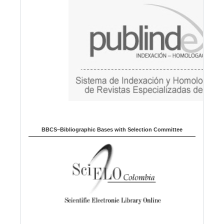
g
e
BBCS–Bibliographic Bases with Selection Committee