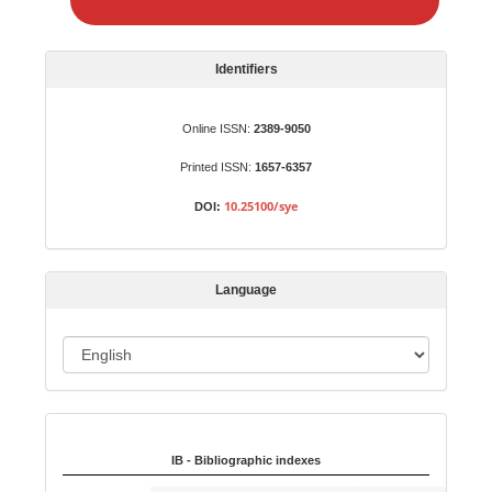
e
a
S
Identifiers
u
b
Online ISSN:
2389-9050
m
Printed ISSN:
1657-6357
i
s
10.25100/sye
DOI:
s
i
o
Language
n
L
a
n
Indexed in:
g
u
IB - Bibliographic indexes
a