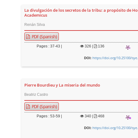
La divulgación de los secretos de la tribu: a propósito de 
Academicus
Renán Silva
PDF (Spanish)
Pages : 37-43 |
326
|
136
https://doi.org/10.25100/sye
DOI:
Pierre Bourdieu y La miseria del mundo
Beatriz Castro
PDF (Spanish)
Pages : 53-59 |
340
|
468
https://doi.org/10.25100/sye
DOI: