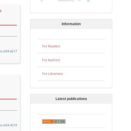
o
Information
For Readers
ye.v0i4.4217
For Authors
For Librarians
Latest publications
ye.v0i4.4219