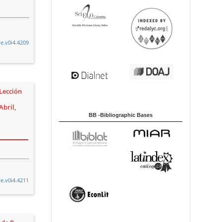
ye.v0i4.4209
 Lección
a
Abril,
BB -Bibliographic Bases
ye.v0i4.4211