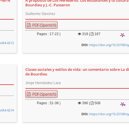
Pierre
A propósito de Los Herederos. Los estudiantes y la cultura
Bourdieu y J.-C. Passeron
Guillermo Sánchez
PDF (Spanish)
Pages : 17-22 |
319
|
187
.v0i4.4212
https://doi.org/10.25100/s
DOI:
Clases sociales y estilos de vida: un comentario sobre La d
de Bourdieu
Jorge Hernández Lara
PDF (Spanish)
Pages : 31-36 |
396
|
508
.v0i4.4214
https://doi.org/10.25100/s
DOI: