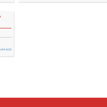
u
.v0i4.4220