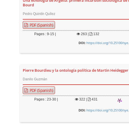
Una etnología de Argelia: primera incursión sociológica de 
Bourd
Pedro Quintín Quílez
PDF (Spanish)
Pages : 9-15 |
263
|
132
https://doi.org/10.25100/sye
DOI:
Pierre Bourdieu y la ontología política de Martin Heidegger
Danilo Guzmán
PDF (Spanish)
Pages : 23-30 |
322
|
431
https://doi.org/10.25100/sye
DOI: