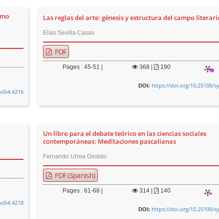
Homo
Las reglas del arte: génesis y estructura del campo literari
Elías Sevilla Casas
PDF
Pages : 45-51 |
368
|
190
https://doi.org/10.25100/s
DOI:
.v0i4.4216
Un libro para el debate teórico en las ciencias sociales
contemporáneas: Meditaciones pascalianas
Fernando Urrea Giraldo
PDF (Spanish)
Pages : 61-68 |
314
|
140
.v0i4.4218
https://doi.org/10.25100/s
DOI: