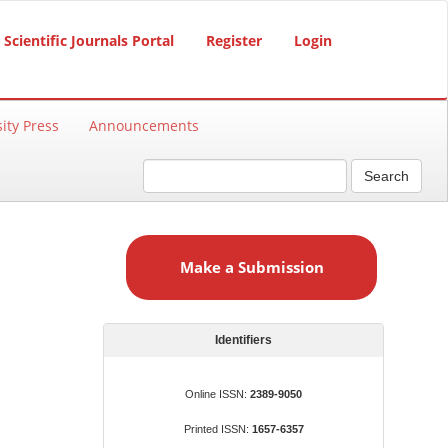
Scientific Journals Portal
Register
Login
ity Press
Announcements
Search
M
a
Make a Submission
k
e
a
S
Identifiers
u
b
Online ISSN:
2389-9050
m
Printed ISSN:
1657-6357
i