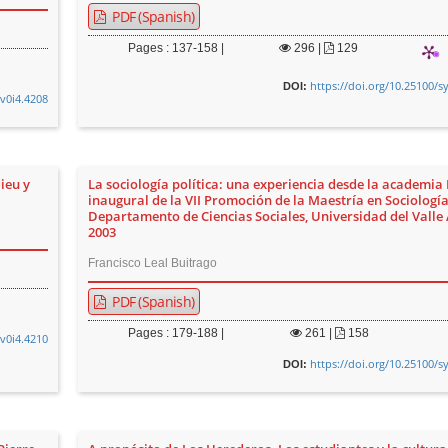
PDF (Spanish)
Pages : 137-158 |
296
|
129
https://doi.org/10.25100/s
DOI:
.v0i4.4208
ieu y
La sociología política: una experiencia desde la academia
inaugural de la VII Promoción de la Maestría en Sociologí
Departamento de Ciencias Sociales, Universidad del Valle 
2003
Francisco Leal Buitrago
PDF (Spanish)
Pages : 179-188 |
261
|
158
.v0i4.4210
https://doi.org/10.25100/s
DOI: