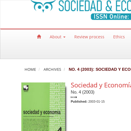
Quick jump to page content
Main Navigation
Main Content
Sidebar
About
Review process
Ethics
HOME
ARCHIVES
NO. 4 (2003): SOCIEDAD Y EC
Sociedad y Economí
No. 4 (2003)
Published:
2003-01-15