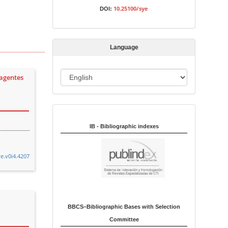
s
10.25100/sye
DOI:
s
i
o
Language
n
L
 agentes
a
n
Indexed in:
g
u
IB - Bibliographic indexes
a
g
ye.v0i4.4207
e
BBCS–Bibliographic Bases with Selection
Committee