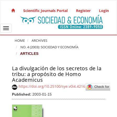
Quick jump to page content
Main Navigation
Scientific Journals Portal
Register
Login
Main Content
Sidebar
Toggle navigation
HOME
ARCHIVES
NO. 4 (2003): SOCIEDAD Y ECONOMÍA
ARTICLES
La divulgación de los secretos de la
Article Sidebar
tribu: a propósito de Homo
Academicus
https://doi.org/10.25100/sye.v0i4.4216
Published:
2003-01-15