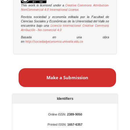
Creative Commons Attribution-
This work is licensed under a
NonCommercial 4.0 International License
.
Revista sociedad y economía editada por la Facultad de
Ciencias Sociales y Económicas de la Universidad del Valle se
Licencia Internacional Creative Commons
encuentra bajo una
Atribución - No comercial 4.0
Basada en una obra
http://sociedadyeconomia.univalle.edu.co
en
M
a
Make a Submission
k
e
a
S
Identifiers
u
b
Online ISSN:
2389-9050
m
Printed ISSN:
1657-6357
i