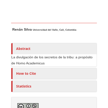
Main Article Content
A
Renán Silva
u
Universidad del Valle, Cali, Colombia
t
h
o
Abstract
r
La divulgación de los secretos de la tribu: a propósito
s
de Homo Academicus
How to Cite
Statistics