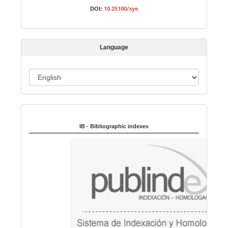
s
10.25100/sye
DOI:
s
i
o
Language
n
L
a
n
Indexed in:
g
u
IB - Bibliographic indexes
a
g
e