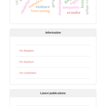
urban violence
municipalities.
homeless
statistical data
region
medellín.
violence
inequality
forecasting
ecuador
Information
For Readers
For Authors
For Librarians
Latest publications