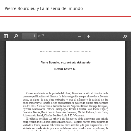
R
Do
D
Pierre Bourdieu y La miseria del mundo
e
o
t
w
u
n
r
l
n
o
t
a
o
d
A
P
r
D
t
F
i
c
l
e
D
e
t