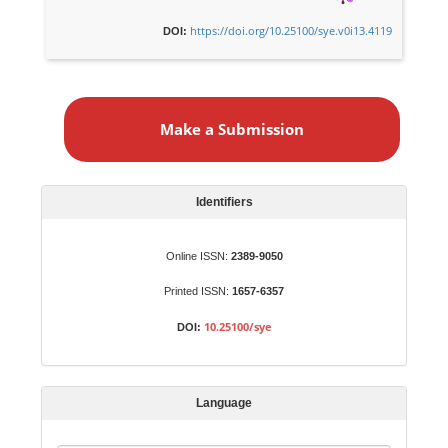
https://doi.org/10.25100/sye.v0i13.4119
DOI:
M
a
Make a Submission
k
e
a
S
Identifiers
u
b
Online ISSN:
2389-9050
m
Printed ISSN:
1657-6357
i
s
10.25100/sye
DOI:
s
i
o
Language
n