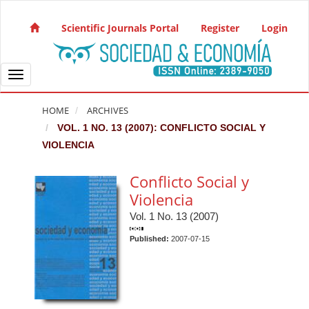
Quick jump to page content
Main Navigation
Scientific Journals Portal
Register
Login
Main Content
Sidebar
Toggle navigation
HOME
ARCHIVES
VOL. 1 NO. 13 (2007): CONFLICTO SOCIAL Y
VIOLENCIA
Conflicto Social y
Violencia
Vol. 1 No. 13 (2007)
Published:
2007-07-15