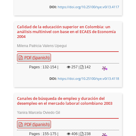
https://doi.org/10.25100/sye.v0i13.4117
DOI:
Calidad de la educación superior en Colombia: un
análisis multinivel con base en el ECAES de Economía
2004
Milena Patricia Valens Upegui
PDF (Spanish)
Pages : 132-154 |
257
|
142
https://doi.org/10.25100/sye.v0i13.4118
DOI:
Canales de búsqueda de empleo y duración del
desempleo en el mercado laboral colombiano 2003
Yanira Marcela Oviedo Gil
PDF (Spanish)
Pages : 155-175 |
406
|
238