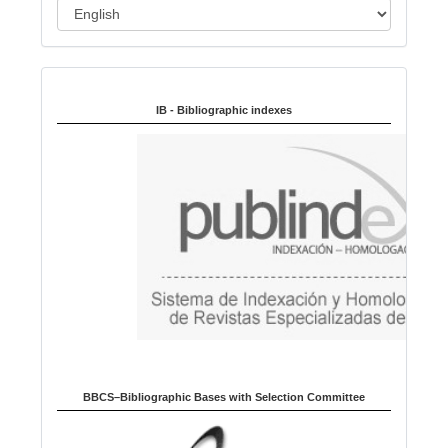
L
a
n
Indexed in:
g
u
IB - Bibliographic indexes
a
g
e
BBCS–Bibliographic Bases with Selection Committee