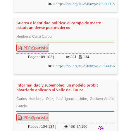
https://doi.org/10.25100/sye.v0i13.4115
DOI:
Guerra e identidad política: el campo de marte
estadounidense postmoderno
Heriberto Cairo Carou
PDF (Spanish)
Pages : 89-103 |
281
|
134
https://doi.org/10.25100/sye.v0i13.4116
DOI:
Informalidad y subempleo: un modelo probit
bivariado aplicado al Valle del Cauca
Carlos Humberto Ortiz, José Ignacio Uribe, Gustavo Adolfo
García
PDF (Spanish)
Pages : 104-134 |
468
|
190