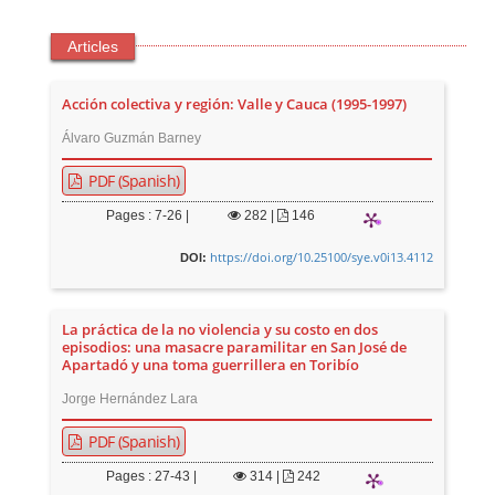
Articles
Acción colectiva y región: Valle y Cauca (1995-1997)
Álvaro Guzmán Barney
PDF (Spanish)
Pages : 7-26 |
282
|
146
https://doi.org/10.25100/sye.v0i13.4112
DOI:
La práctica de la no violencia y su costo en dos
episodios: una masacre paramilitar en San José de
Apartadó y una toma guerrillera en Toribío
Jorge Hernández Lara
PDF (Spanish)
Pages : 27-43 |
314
|
242