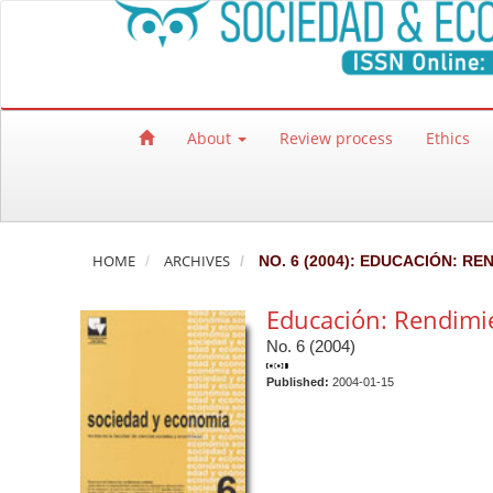
Quick jump to page content
Main Navigation
Main Content
Sidebar
About
Review process
Ethics
HOME
ARCHIVES
NO. 6 (2004): EDUCACIÓN: RE
Educación: Rendimie
No. 6 (2004)
Published:
2004-01-15