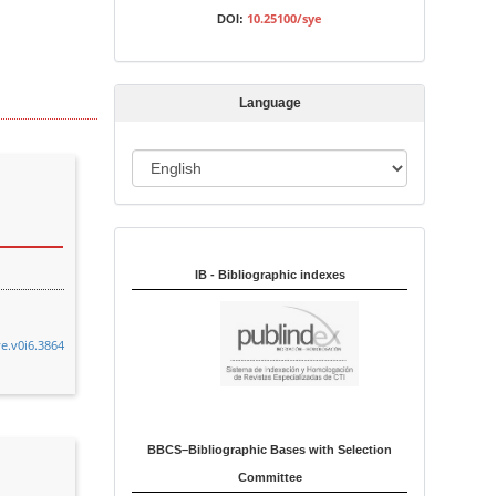
s
10.25100/sye
DOI:
s
i
o
Language
n
L
a
n
Indexed in:
g
u
IB - Bibliographic indexes
a
g
ye.v0i6.3864
e
BBCS–Bibliographic Bases with Selection
Committee