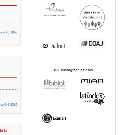
ye.v0i6.3867
BB -Bibliographic Bases
ye.v0i6.3869
de la