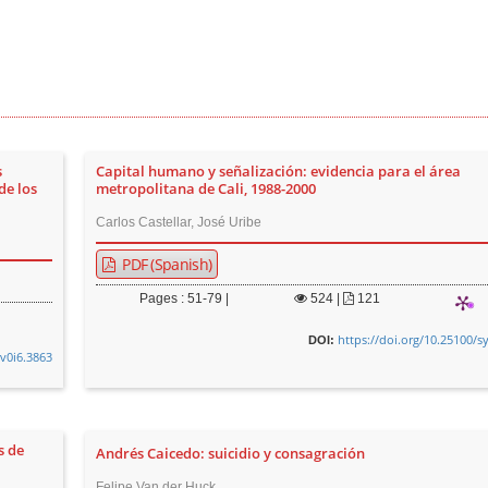
s
Capital humano y señalización: evidencia para el área
de los
metropolitana de Cali, 1988-2000
Carlos Castellar, José Uribe
PDF (Spanish)
Pages : 51-79 |
524
|
121
https://doi.org/10.25100/s
DOI:
.v0i6.3863
s de
Andrés Caicedo: suicidio y consagración
Felipe Van der Huck