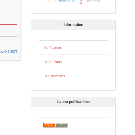
monterrey.
ecuador
Information
For Readers
ye.v0i6.3875
For Authors
For Librarians
Latest publications