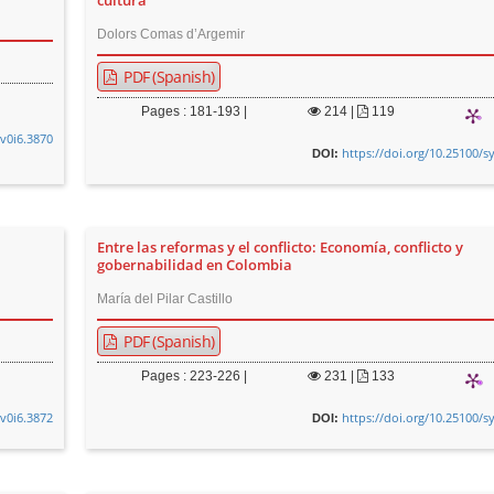
cultura
Dolors Comas d’Argemir
PDF (Spanish)
Pages : 181-193 |
214
|
119
.v0i6.3870
https://doi.org/10.25100/s
DOI:
Entre las reformas y el conflicto: Economía, conflicto y
gobernabilidad en Colombia
María del Pilar Castillo
PDF (Spanish)
Pages : 223-226 |
231
|
133
.v0i6.3872
https://doi.org/10.25100/s
DOI: