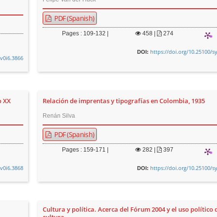
PDF (Spanish)
Pages : 109-132 |
458
|
274
https://doi.org/10.25100/s
DOI:
.v0i6.3866
o XX
Relación de imprentas y tipografías en Colombia, 1935
Renán Silva
PDF (Spanish)
Pages : 159-171 |
282
|
397
.v0i6.3868
https://doi.org/10.25100/s
DOI:
Cultura y política. Acerca del Fórum 2004 y el uso político 