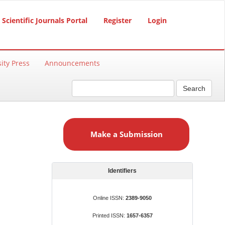
Scientific Journals Portal
Register
Login
ity Press
Announcements
Search
M
a
Make a Submission
k
e
a
S
Identifiers
u
b
Online ISSN:
2389-9050
m
Printed ISSN:
1657-6357
i