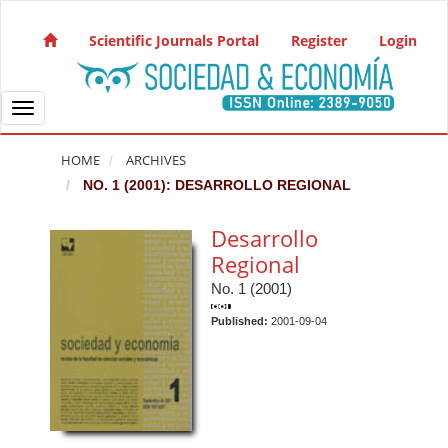
Quick jump to page content
Main Navigation
Scientific Journals Portal
Register
Login
Main Content
Sidebar
Toggle navigation
HOME
ARCHIVES
NO. 1 (2001): DESARROLLO REGIONAL
Desarrollo
Regional
No. 1 (2001)
Published:
2001-09-04