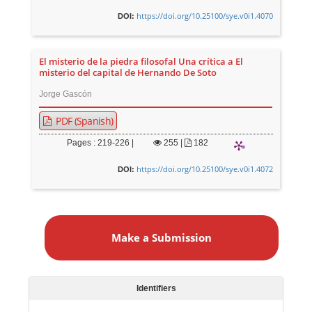
https://doi.org/10.25100/sye.v0i1.4070
DOI:
El misterio de la piedra filosofal Una crítica a El
misterio del capital de Hernando De Soto
Jorge Gascón
PDF (Spanish)
Pages : 219-226 |
255
|
182
https://doi.org/10.25100/sye.v0i1.4072
DOI:
M
a
Make a Submission
k
e
a
S
Identifiers
u