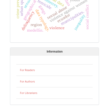
geographical analysis
crime prevention
spatial data
urban spaces
monterrey.
violence against women
femicide
gangs
social conflict
sexual abuse
data typology.
municipalities.
delinquency
ecuador
inequality
region
violence
medellín.
Information
For Readers
For Authors
For Librarians