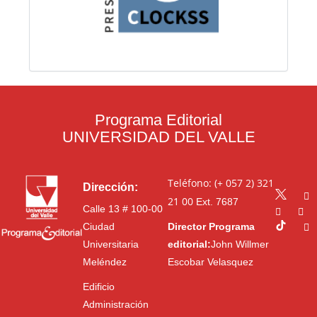
Programa Editorial
UNIVERSIDAD DEL VALLE
Teléfono: (+ 057 2) 321
Dirección:
21 00
Ext. 7687
Calle 13 # 100-00
Ciudad
Director Programa
Universitaria
editorial:
John Willmer
Meléndez
Escobar Velasquez
Edificio
Administración