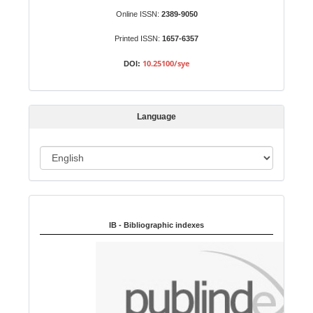
b
Online ISSN:
2389-9050
m
Printed ISSN:
1657-6357
i
s
10.25100/sye
DOI:
s
i
o
Language
n
L
a
n
Indexed in:
g
u
IB - Bibliographic indexes
a
g
e