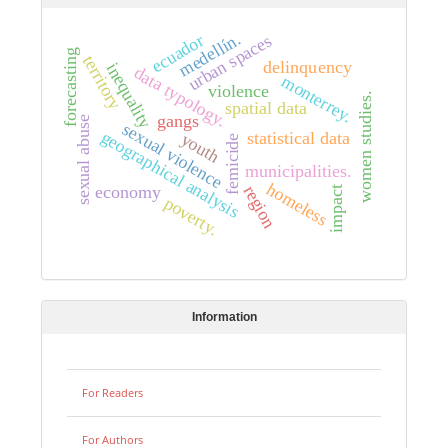
medellín.
urban spaces
ecuador
forecasting
territory
delinquency
inequality
data typology.
monterrey.
violence
women studies.
spatial data
gangs
sexual abuse
sexual violence
geographical analysis
statistical data
youth
femicide
municipalities.
homeless
region
economy
impact
poverty.
Information
For Readers
For Authors