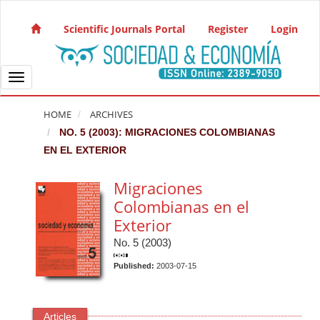
Quick jump to page content
Main Navigation
Scientific Journals Portal
Register
Login
Main Content
Sidebar
Toggle navigation
HOME
ARCHIVES
NO. 5 (2003): MIGRACIONES COLOMBIANAS
EN EL EXTERIOR
Migraciones
Colombianas en el
Exterior
No. 5 (2003)
Published:
2003-07-15
Articles