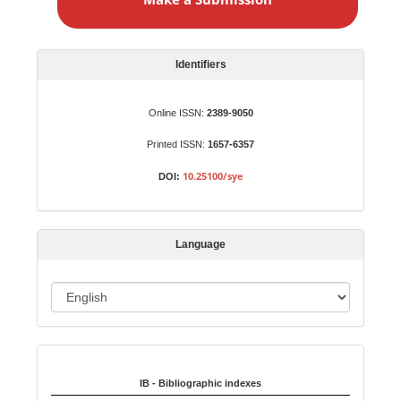
k
e
a
S
Identifiers
u
b
Online ISSN:
2389-9050
m
Printed ISSN:
1657-6357
i
s
10.25100/sye
DOI:
s
i
o
Language
n
L
a
n
Indexed in:
g
u
IB - Bibliographic indexes