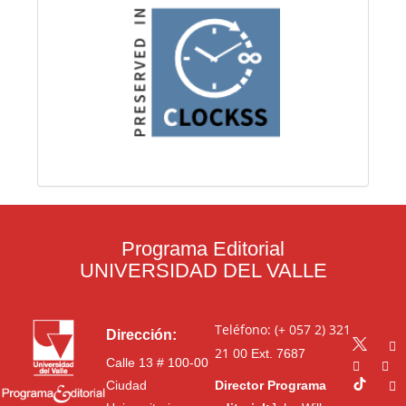
Programa Editorial
UNIVERSIDAD DEL VALLE
Teléfono: (+ 057 2) 321
Dirección:
21 00
Ext. 7687
Calle 13 # 100-00
Ciudad
Director Programa