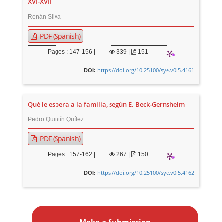
XVI-XVII
Renán Silva
PDF (Spanish)
Pages : 147-156 |
339
|
151
https://doi.org/10.25100/sye.v0i5.4161
DOI:
Qué le espera a la familia, según E. Beck-Gernsheim
Pedro Quintín Quílez
PDF (Spanish)
Pages : 157-162 |
267
|
150
https://doi.org/10.25100/sye.v0i5.4162
DOI:
M
a
Make a Submission