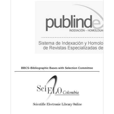
a
g
e
BBCS–Bibliographic Bases with Selection Committee