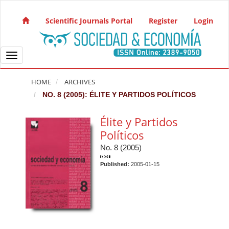
Quick jump to page content
Main Navigation
Scientific Journals Portal
Register
Login
Main Content
Sidebar
Toggle navigation
HOME
ARCHIVES
NO. 8 (2005): ÉLITE Y PARTIDOS POLÍTICOS
Élite y Partidos
Políticos
No. 8 (2005)
Published:
2005-01-15