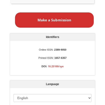
M
a
Make a Submission
k
e
a
S
Identifiers
u
b
Online ISSN:
2389-9050
m
Printed ISSN:
1657-6357
i
s
10.25100/sye
DOI:
s
i
o
Language
n
L
a