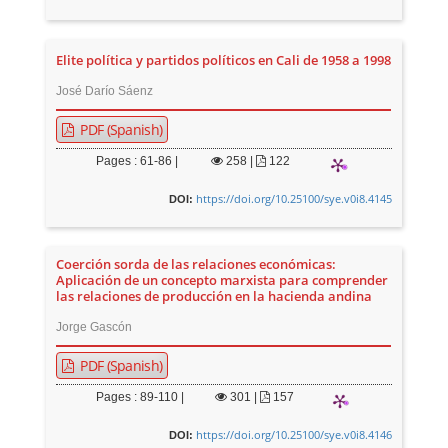
Elite política y partidos políticos en Cali de 1958 a 1998
José Darío Sáenz
PDF (Spanish)
Pages : 61-86 |
258
|
122
https://doi.org/10.25100/sye.v0i8.4145
DOI:
Coerción sorda de las relaciones económicas:
Aplicación de un concepto marxista para comprender
las relaciones de producción en la hacienda andina
Jorge Gascón
PDF (Spanish)
Pages : 89-110 |
301
|
157
https://doi.org/10.25100/sye.v0i8.4146
DOI: