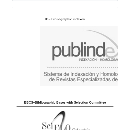
n
Indexed in:
g
u
IB - Bibliographic indexes
a
g
e
BBCS–Bibliographic Bases with Selection Committee