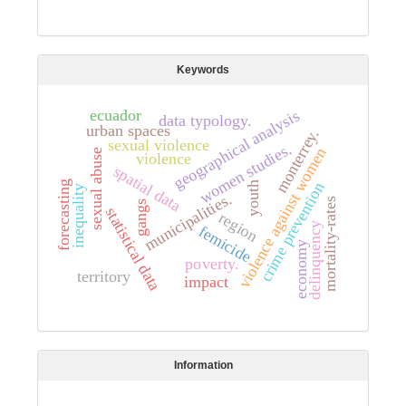
Keywords
geographical analysis
ecuador
data typology.
urban spaces
monterrey.
sexual violence
women studies.
violence against women
sexual abuse
violence
spatial data
forecasting
crime prevention
youth
inequality
municipalities.
mortality-rates
gangs
statistical data
region
delinquency
femicide
economy
poverty.
territory
impact
Information