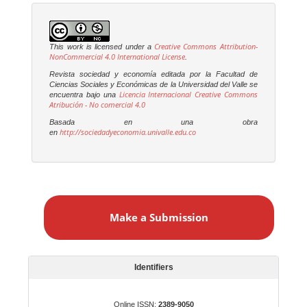
Creative Commons Attribution-
This work is licensed under a
NonCommercial 4.0 International License
.
Revista sociedad y economía editada por la Facultad de
Ciencias Sociales y Económicas de la Universidad del Valle se
Licencia Internacional Creative Commons
encuentra bajo una
Atribución - No comercial 4.0
Basada en una obra
http://sociedadyeconomia.univalle.edu.co
en
M
a
Make a Submission
k
e
a
S
Identifiers
u
b
Online ISSN:
2389-9050