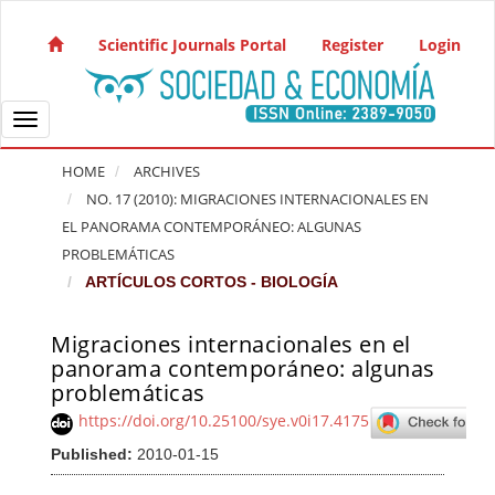
Quick jump to page content
Main Navigation
Scientific Journals Portal
Register
Login
Main Content
Sidebar
Toggle navigation
HOME
ARCHIVES
NO. 17 (2010): MIGRACIONES INTERNACIONALES EN
EL PANORAMA CONTEMPORÁNEO: ALGUNAS
PROBLEMÁTICAS
ARTÍCULOS CORTOS - BIOLOGÍA
Migraciones internacionales en el
Article Sidebar
panorama contemporáneo: algunas
problemáticas
https://doi.org/10.25100/sye.v0i17.4175
Published:
2010-01-15