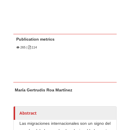
Publication metrics
265
|
114
Main Article Content
A
María Gertrudis Roa Martínez
u
t
h
o
Abstract
r
Las migraciones internacionales son un signo del
s