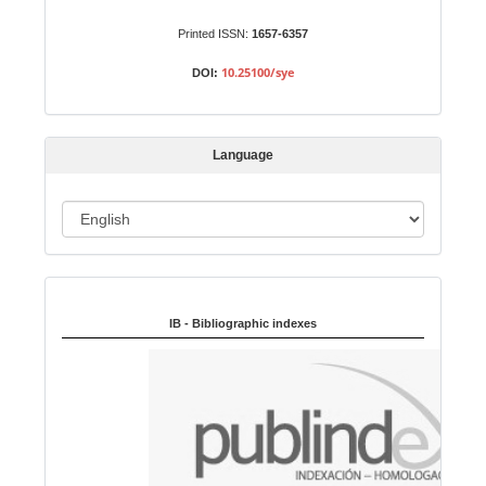
m
Printed ISSN:
1657-6357
i
s
10.25100/sye
DOI:
s
i
o
Language
n
L
a
n
Indexed in:
g
u
IB - Bibliographic indexes
a
g
e