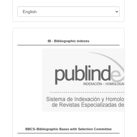
L
a
n
Indexed in:
g
u
IB - Bibliographic indexes
a
g
e
BBCS–Bibliographic Bases with Selection Committee