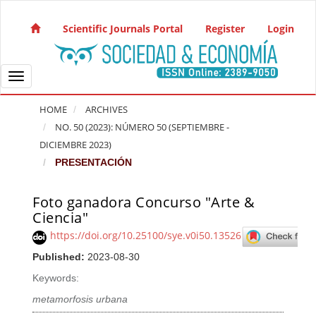
Quick jump to page content
Main Navigation
Scientific Journals Portal
Register
Login
Main Content
Sidebar
Toggle navigation
HOME
ARCHIVES
NO. 50 (2023): NÚMERO 50 (SEPTIEMBRE -
DICIEMBRE 2023)
PRESENTACIÓN
Foto ganadora Concurso "Arte &
Article Sidebar
Ciencia"
https://doi.org/10.25100/sye.v0i50.13526
Published:
2023-08-30
Keywords:
metamorfosis urbana