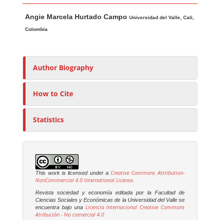
Main Article Content
A
Angie Marcela Hurtado Campo
u
Universidad del Valle, Cali,
t
Colombia
h
o
r
Author Biography
s
How to Cite
Statistics
Creative Commons Attribution-
This work is licensed under a
NonCommercial 4.0 International License
.
Revista sociedad y economía editada por la Facultad de
Ciencias Sociales y Económicas de la Universidad del Valle se
Licencia Internacional Creative Commons
encuentra bajo una
Atribución - No comercial 4.0