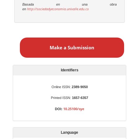
Basada en una obra
http://sociedadyeconomia.univalle.edu.co
en
M
a
Make a Submission
k
e
a
S
Identifiers
u
b
Online ISSN:
2389-9050
m
Printed ISSN:
1657-6357
i
s
10.25100/sye
DOI:
s
i
o
Language
n