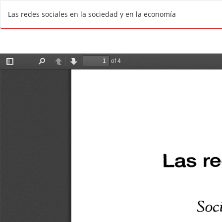
R
Las redes sociales en la sociedad y en la economía
e
t
u
r
n
t
o
A
r
t
i
c
l
e
D
e
t