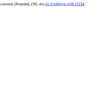
Economía
[Preprint], (58). doi:
10.25100/sye.vi58.15234
.