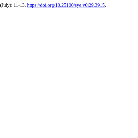
 (July): 11-13.
https://doi.org/10.25100/sye.v0i29.3915
.