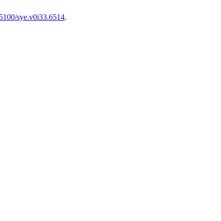
.25100/sye.v0i33.6514
.