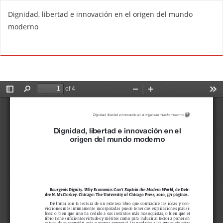
R
Dignidad, libertad e innovación en el origen del mundo
e
moderno
t
u
Do
D
r
o
n
w
t
n
o
l
A
o
r
a
t
d
i
P
c
D
l
F
e
D
e
t