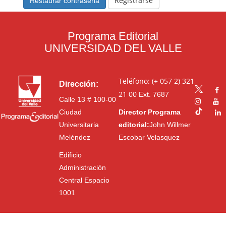
Registrarse
Restaurar contraseña
n
o
i
n
d
Programa Editorial
o
UNIVERSIDAD DEL VALLE
d
e
Teléfono: (+ 057 2) 321
l
Dirección:
21 00
Ext. 7687
a
Calle 13 # 100-00
p
Ciudad
Director Programa
á
Universitaria
editorial:
John Willmer
g
Meléndez
Escobar Velasquez
i
Edificio
n
Administración
a
Central Espacio
N
1001
a
v
e