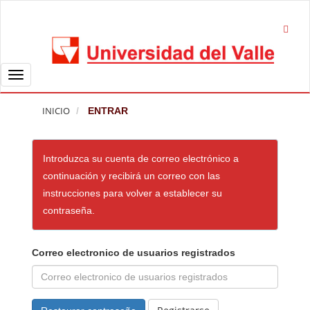
S
a
l
t
o
T
r
o
INICIO
ENTRAR
á
g
p
g
i
l
Introduzca su cuenta de correo electrónico a
d
e
continuación y recibirá un correo con las
o
n
instrucciones para volver a establecer su
a
a
contraseña.
l
v
c
i
o
g
Correo electronico de usuarios registrados
n
a
t
t
e
i